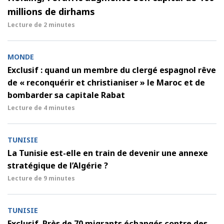
millions de dirhams
Lecture de
2 minutes
MONDE
Exclusif : quand un membre du clergé espagnol rêve
de « reconquérir et christianiser » le Maroc et de
bombarder sa capitale Rabat
Lecture de
4 minutes
TUNISIE
La Tunisie est-elle en train de devenir une annexe
stratégique de l’Algérie ?
Lecture de
9 minutes
TUNISIE
Exclusif. Près de 70 migrants échangés contre des