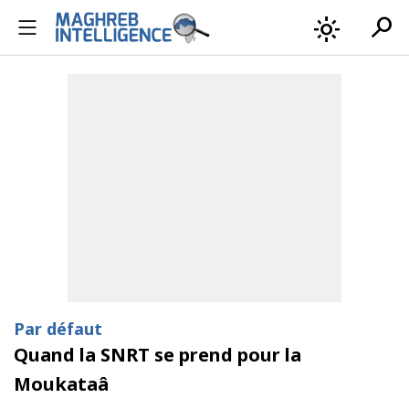
search
light_mode
Par défaut
Quand la SNRT se prend pour la
Moukataâ