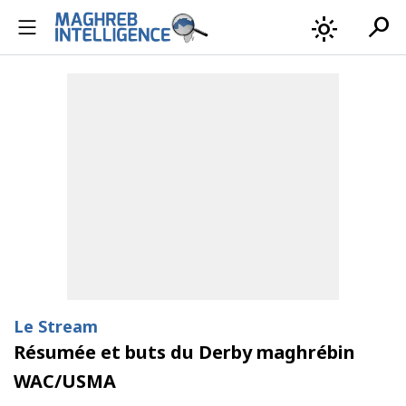
search
light_mode
Le Stream
Résumée et buts du Derby maghrébin
WAC/USMA