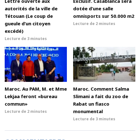
Lettre ouverte aux
Exclusif. Casablanca sera
autorités de la ville de
dotée d’une salle
Tétouan (Le coup de
omnisports sur 50.000 m2
gueule d’un citoyen
Lecture de
2 minutes
excédé)
Lecture de
3 minutes
Maroc. Au PAM, M. et Mme
Maroc. Comment Salma
Lekjaa feront «bureau
Slimani a fait du zoo de
commun»
Rabat un fiasco
monumental
Lecture de
2 minutes
Lecture de
3 minutes