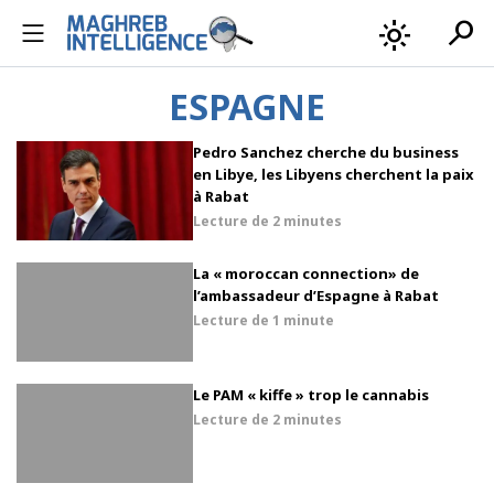
search
light_mode
ESPAGNE
Pedro Sanchez cherche du business
en Libye, les Libyens cherchent la paix
à Rabat
Lecture de
2 minutes
La « moroccan connection» de
l’ambassadeur d’Espagne à Rabat
Lecture de
1 minute
Le PAM « kiffe » trop le cannabis
Lecture de
2 minutes