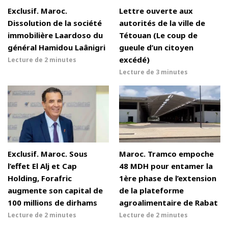
Exclusif. Maroc.
Lettre ouverte aux
Dissolution de la société
autorités de la ville de
immobilière Laardoso du
Tétouan (Le coup de
général Hamidou Laânigri
gueule d’un citoyen
excédé)
Lecture de
2 minutes
Lecture de
3 minutes
Exclusif. Maroc. Sous
Maroc. Tramco empoche
l’effet El Alj et Cap
48 MDH pour entamer la
Holding, Forafric
1ère phase de l’extension
augmente son capital de
de la plateforme
100 millions de dirhams
agroalimentaire de Rabat
Lecture de
2 minutes
Lecture de
2 minutes