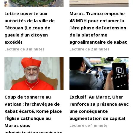
Lettre ouverte aux
Maroc. Tramco empoche
autorités de la ville de
48 MDH pour entamer la
Tétouan (Le coup de
1ère phase de l’extension
gueule d’un citoyen
de la plateforme
excédé)
agroalimentaire de Rabat
Lecture de
3 minutes
Lecture de
2 minutes
Coup de tonnerre au
Exclusif. Au Maroc, Uber
Vatican : l’archevêque de
renforce sa présence avec
Rabat écarté, Rome place
une conséquente
l’Église catholique au
augmentation de capital
Maroc sous
Lecture de
1 minute
administration provisoire