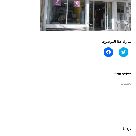
شارك هذا الموضوع:
اضغط
انقر
للمشاركة
للمشاركة
على
على
تويتر
فيسبوك
(فتح
(فتح
في
في
معجب بهذه:
نافذة
نافذة
جديدة)
جديدة)
تحميل...
مرتبط