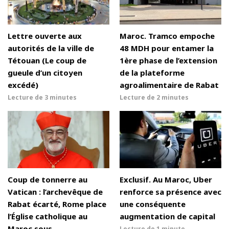
Lettre ouverte aux
Maroc. Tramco empoche
autorités de la ville de
48 MDH pour entamer la
Tétouan (Le coup de
1ère phase de l’extension
gueule d’un citoyen
de la plateforme
excédé)
agroalimentaire de Rabat
Lecture de
3 minutes
Lecture de
2 minutes
Coup de tonnerre au
Exclusif. Au Maroc, Uber
Vatican : l’archevêque de
renforce sa présence avec
Rabat écarté, Rome place
une conséquente
l’Église catholique au
augmentation de capital
Maroc sous
Lecture de
1 minute