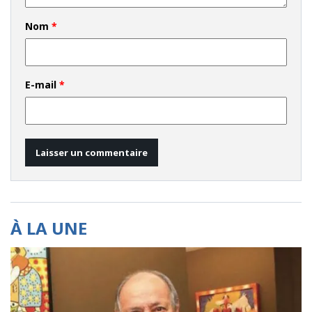
Nom
*
E-mail
*
À LA UNE