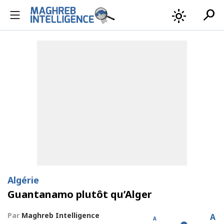
search
light_mode
Algérie
Guantanamo plutôt qu’Alger
Par
Maghreb Intelligence
A
A