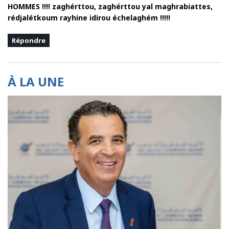
HOMMES !!!! zaghérttou, zaghérttou yal maghrabiattes,
rédjalétkoum rayhine idirou échelaghém !!!!!
Répondre
À LA UNE