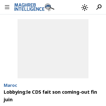
search
light_mode
Maroc
Lobbying:le CDS fait son coming-out fin
juin