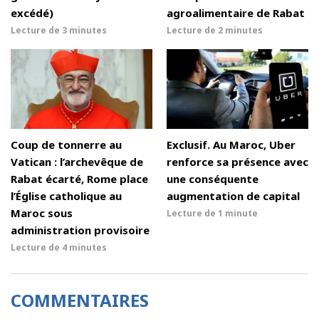
excédé)
agroalimentaire de Rabat
Lecture de
3 minutes
Lecture de
2 minutes
Coup de tonnerre au
Exclusif. Au Maroc, Uber
Vatican : l’archevêque de
renforce sa présence avec
Rabat écarté, Rome place
une conséquente
l’Église catholique au
augmentation de capital
Maroc sous
Lecture de
1 minute
administration provisoire
Lecture de
4 minutes
COMMENTAIRES