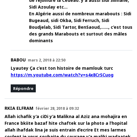
de rejoindre la Cédéao. y a aussi sidi Slimane,
Sidi Azoulay etc…
En Algérie aussi de nombreux marabouts : Sidi
Bugeaud, sidi Okba, Sidi Ferruch, Sidi
Boudjelab, Sidi Tartor, BenSaoud,……, c’est tous
des grands Marabouts et surtout des mâles
dominants
BABOU
mars 2, 2018 à 22:50
Lyautey Ça c’est ton histoire de mamlouk turc
https://m.youtube.com/watch?v=s4x8CrSCuog
Répondre
RKIA ELFRAM
février 28, 2018 à 09:32
Allah ichafik y’a ciDi y’a Malikna al Aziz ana mohajira en
France bkiite bazaf hite chaftek sur la photo a l’hopital
allah ihafdak lina je suis entrain d’ecrire Et mes larmes
coulent je vous souhaite du courage y’a maliki wadaatek