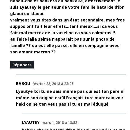
babou-che et benkhra ou benkaka, effectivement je
suis Lyautey le géniteur de votre famille batarde d’ibn
glaoui ou klaoui.
vraiment vous étes dans un état secondaire, mes fros
suppos ont fait leur effets…tant mieux….si ca vous
fait mal mettez de la vaseline ca vous calmeras !!
au faite lalla selma n’apparait pas sur la photo de
famille ?? ou est elle passé, elle en compagnie avec
son amant macron ??
Répondre
BABOU
février 28, 2018 à 23:05
Lyautye toi tu ne sais même pas qui est ton père ni
même son origine est’il Français turc marocain voir
haki on ne t’en veut pas si tu es mal éduqué
LYAUTEY
mars 1, 2018 à 13:52