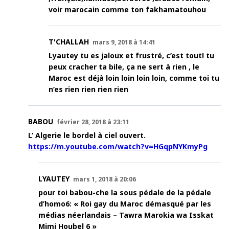
voir marocain comme ton fakhamatouhou
T'CHALLAH
mars 9, 2018 à 14:41
Lyautey tu es jaloux et frustré, c’est tout! tu
peux cracher ta bile, ça ne sert à rien , le
Maroc est déjà loin loin loin loin, comme toi tu
n’es rien rien rien rien
BABOU
février 28, 2018 à 23:11
L’ Algerie le bordel à ciel ouvert.
https://m.youtube.com/watch?v=HGqpNYKmyPg
LYAUTEY
mars 1, 2018 à 20:06
pour toi babou-che la sous pédale de la pédale
d’homo6: « Roi gay du Maroc démasqué par les
médias néerlandais – Tawra Marokia wa Isskat
Mimi Houbel 6 »