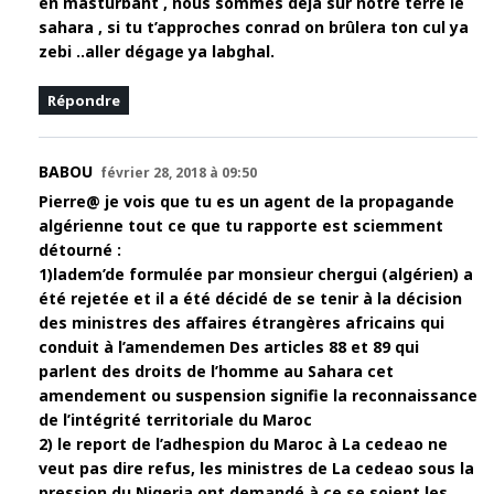
en masturbant , nous sommes déjà sur notre terre le
sahara , si tu t’approches conrad on brûlera ton cul ya
zebi ..aller dégage ya labghal.
Répondre
BABOU
février 28, 2018 à 09:50
Pierre@ je vois que tu es un agent de la propagande
algérienne tout ce que tu rapporte est sciemment
détourné :
1)ladem’de formulée par monsieur chergui (algérien) a
été rejetée et il a été décidé de se tenir à la décision
des ministres des affaires étrangères africains qui
conduit à l’amendemen Des articles 88 et 89 qui
parlent des droits de l’homme au Sahara cet
amendement ou suspension signifie la reconnaissance
de l’intégrité territoriale du Maroc
2) le report de l’adhespion du Maroc à La cedeao ne
veut pas dire refus, les ministres de La cedeao sous la
pression du Nigeria ont demandé à ce se soient les