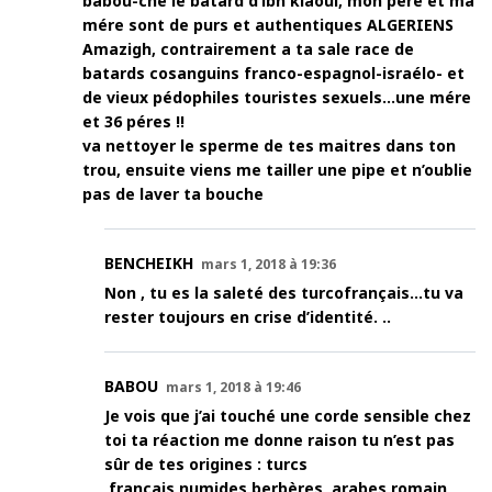
babou-che le batard d’ibn klaoui, mon pére et ma
mére sont de purs et authentiques ALGERIENS
Amazigh, contrairement a ta sale race de
batards cosanguins franco-espagnol-israélo- et
de vieux pédophiles touristes sexuels…une mére
et 36 péres !!
va nettoyer le sperme de tes maitres dans ton
trou, ensuite viens me tailler une pipe et n’oublie
pas de laver ta bouche
BENCHEIKH
mars 1, 2018 à 19:36
Non , tu es la saleté des turcofrançais…tu va
rester toujours en crise d’identité. ..
BABOU
mars 1, 2018 à 19:46
Je vois que j’ai touché une corde sensible chez
toi ta réaction me donne raison tu n’est pas
sûr de tes origines : turcs
,français,numides,berbères ,arabes romain,