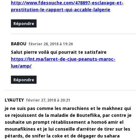
http://www.fdesouche.com/478897-esclavage-et-
prostitution-le-rapport-qui-accable-lalgerie
Répondre
BABOU
février 28, 2018 à 19:26
Salut pierre voilà qui pourrait te satisfaire
https://lnt.ma/larret-de-cjue-peanuts-maroc-
lue/amp/
Répondre
LYAUTEY
février 27, 2018 à 20:21
je ne suis pas comme les marochiens et le makhnez qui
se rejouissent de la maladie de Bouteflika, par contre je
souhaite un prompt rétablissement a homo6 amir el
mounafikines et je lui conseille d’arréter de tirer sur les
pétards, de snifer la coke et de dégager du sahara