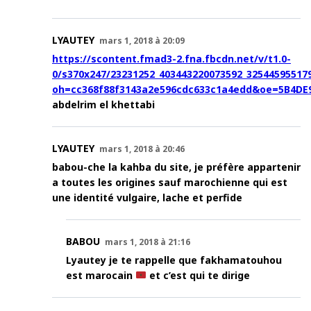
LYAUTEY
mars 1, 2018 à 20:09
https://scontent.fmad3-2.fna.fbcdn.net/v/t1.0-
0/s370x247/23231252_403443220073592_325445955179
oh=cc368f88f3143a2e596cdc633c1a4edd&oe=5B4DE
abdelrim el khettabi
LYAUTEY
mars 1, 2018 à 20:46
babou-che la kahba du site, je préfère appartenir
a toutes les origines sauf marochienne qui est
une identité vulgaire, lache et perfide
BABOU
mars 1, 2018 à 21:16
Lyautey je te rappelle que fakhamatouhou
est marocain
et c’est qui te dirige