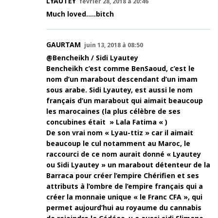
LYAUTEY
février 28, 2018 à 20:46
Much loved…..bitch
GAURTAM
juin 13, 2018 à 08:50
@Bencheikh / Sidi Lyautey
Bencheikh c’est comme BenSaoud, c’est le
nom d’un marabout descendant d’un imam
sous arabe. Sidi Lyautey, est aussi le nom
français d’un marabout qui aimait beaucoup
les marocaines (la plus célèbre de ses
concubines était » Lala Fatima « )
De son vrai nom « Lyau-ttiz » car il aimait
beaucoup le cul notamment au Maroc, le
raccourci de ce nom aurait donné « Lyautey
ou Sidi Lyautey » un marabout détenteur de la
Barraca pour créer l’empire Chérifien et ses
attributs à l’ombre de l’empire français qui a
créer la monnaie unique « le Franc CFA », qui
permet aujourd’hui au royaume du cannabis