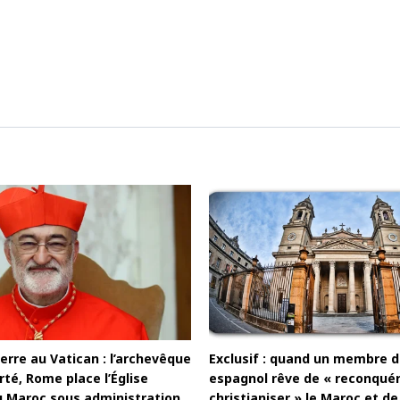
rre au Vatican : l’archevêque
Exclusif : quand un membre d
té, Rome place l’Église
espagnol rêve de « reconquér
u Maroc sous administration
christianiser » le Maroc et 