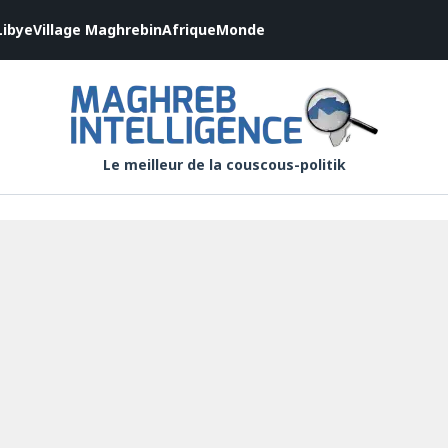
Libye
Village Maghrebin
Afrique
Monde
Le meilleur de la couscous-politik