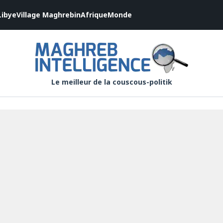
Libye
Village Maghrebin
Afrique
Monde
Le meilleur de la couscous-politik