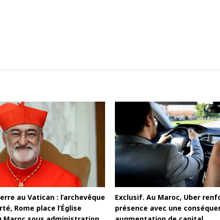
rre au Vatican : l’archevêque
Exclusif. Au Maroc, Uber renf
té, Rome place l’Église
présence avec une conséque
u Maroc sous administration
augmentation de capital