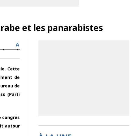
rabe et les panarabistes
A
ule. Cette
vement de
bureau de
ss (Parti
e congrès
it autour