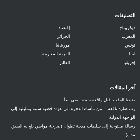
التصنيفات
ديكريبتاج
إقتصاد
المغرب
الجزائر
تونس
موريتانيا
ليبيا
القرية المغاربية
إفريقيا
العالم
آخر المقالات
ضيعنا الوقت..قبل واقعة سبتة.. متى نبدأ ..
رب ضارة نافعة… من مأساة الهجرة إلى عودة قضية سبتة ومليلية إلى
الواجهة الدولية
رسالة مفتوحة إلى سلطات مدينة تطوان (صرخة مواطن بلغ به الضيق
مداه)