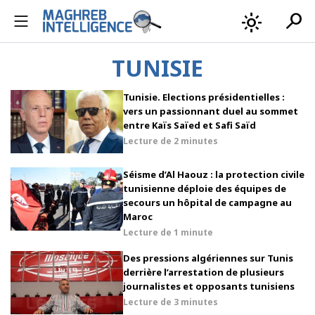
search
light_mode
TUNISIE
Tunisie. Elections présidentielles :
vers un passionnant duel au sommet
entre Kaïs Saïed et Safi Saïd
Lecture de
2 minutes
Séisme d’Al Haouz : la protection civile
tunisienne déploie des équipes de
secours un hôpital de campagne au
Maroc
Lecture de
1 minute
Des pressions algériennes sur Tunis
derrière l’arrestation de plusieurs
journalistes et opposants tunisiens
Lecture de
3 minutes