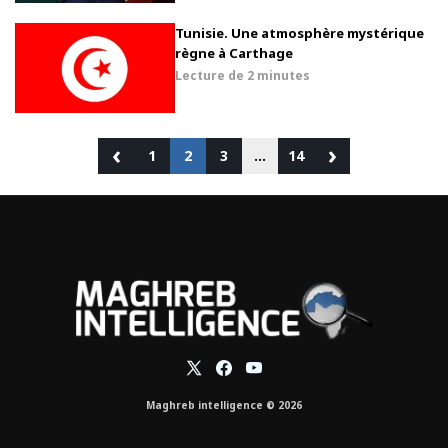
Tunisie. Une atmosphère mystérique
règne à Carthage
Lecture de
2 minutes
‹
›
1
2
3
…
14
Maghreb intelligence © 2026