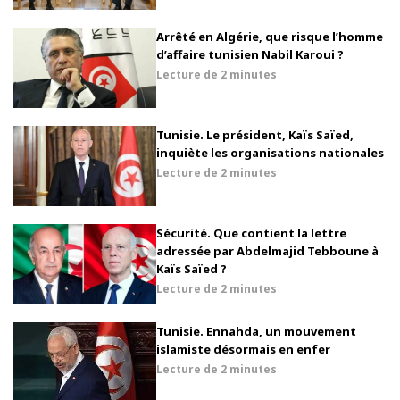
Arrêté en Algérie, que risque l’homme
d’affaire tunisien Nabil Karoui ?
Lecture de
2 minutes
Tunisie. Le président, Kaïs Saïed,
inquiète les organisations nationales
Lecture de
2 minutes
Sécurité. Que contient la lettre
adressée par Abdelmajid Tebboune à
Kaïs Saïed ?
Lecture de
2 minutes
Tunisie. Ennahda, un mouvement
islamiste désormais en enfer
Lecture de
2 minutes